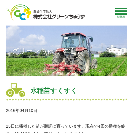
グリーンちゅうず通信
水稲苗すくすく
2016年04月10日
25日に播種した苗が順調に育っています。現在で4回の播種を終