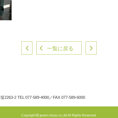
一覧に戻る
堤2263-2
TEL 077-589-4000／FAX 077-589-6000
Copyright
green-chuzu co.,ltd All Rights Reserved.