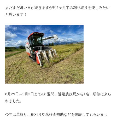
まだまだ暑い日が続きますが約
2
ヶ月半の刈り取りを楽しみたい
と思います！
8
月
29
日～
9
月
2
日までの
1
週間、近畿農政局から
1
名、研修に来ら
れました。
今年は草取り、稲刈りや米検査補助などを体験してもらいまし