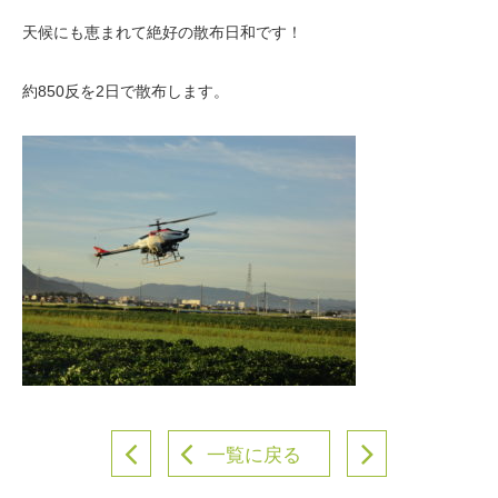
天候にも恵まれて絶好の散布日和です！
約
850
反を
2
日で散布します。
一覧に戻る